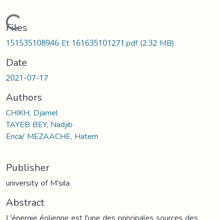
Loading...
Files
151535108946 Et 161635101271.pdf
(2.32 MB)
Date
2021-07-17
Authors
CHIKH, Djamel
TAYEB BEY, Nadjib
Enca/ MEZAACHE, Hatem
Publisher
university of M'sila
Abstract
L'énergie éolienne est l'une des principales sources des