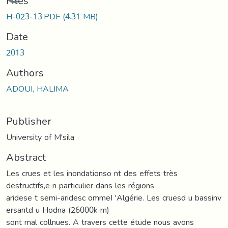
Loading...
Files
H-023-13.PDF
(4.31 MB)
Date
2013
Authors
ADOUI, HALIMA
Publisher
University of M'sila
Abstract
Les crues et les inondationso nt des effets très
destructifs,e n particulier dans les régions
aridese t semi-aridesc ommeI 'Algérie. Les cruesd u bassinv
ersantd u Hodna (26000k m)
sont mal collnues. A travers cette étude nous avons