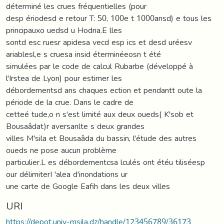
déterminé les crues fréquentielles (pour
desp ériodesd e retour T: 50, 100e t 1000ansd) e tous les
principauxo uedsd u Hodna.E lles
sontd esc ruesr apidesa vecd esp ics et desd uréesv
ariablesl,e s cruesa insid éterminéeosn t été
simulées par le code de calcul Rubarbe (développé à
l'Irstea de Lyon) pour estimer les
débordementsd ans chaques ection et pendantt oute la
période de la crue. Dans le cadre de
cetteé tude,o n s'est limité aux deux oueds( K'sob et
Bousaâdat)r aversanlte s deux grandes
villes M'sila et Bousaâda du bassin, l'étude des autres
oueds ne pose aucun problème
particulier.L es débordementcsa lculés ont étéu tiliséesp
our délimiterI 'alea d'inondations ur
une carte de Google Eafih dans les deux villes
URI
https://depot.univ-msila.dz/handle/123456789/36173