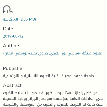
ading...
Files
(2.66 MB)
كاملة.pdf
Date
2019-06-12
Authors
-علاوة مليكة -ساسي نور الهدى, جناوي نجيب-يوسفي ايمان
Publisher
جامعة محمد بوضياف كلية العلوم الانسانية و الاجتماعية
Abstract
من خلال إنجازنا لهذا البحث نكـون قـد حاولنـا تسـليط الضـوء
علـى العلاقات العامة بمؤسسة سونلغاز الجزائر بولاية المسيلة
حيث كانت لنا الفرصة للتعرف والتقرب من المؤسسة والشريحة