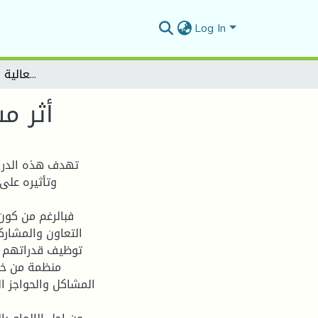
Log In
أثر مستوى الأداء الإداري على فعالية المنظمة(دراسة حالة)
أثر م
تهدف هذه الدراس
وتأثيره على
فبالرغم من كون
التعاون والمشار
توظيف قدراتهم وط
منظمة من خلا
المشاكل والحواجز ال