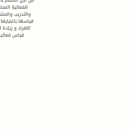
من اجل الالمام ب
الفعالية المنظ
والتدريب والمش
قياسها باعتبارها
الافراد و زيادة 
قياس فعالية المنظمة يشتكل من خلال اداء افرادها والمسؤولين عليها.