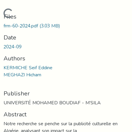
Loading...
Files
frm-60-2024.pdf
(3.03 MB)
Date
2024-09
Authors
KERMICHE Seif Eddine
MEGHAZI Hicham
Publisher
UNIVERSITÉ MOHAMED BOUDIAF - M’SILA
Abstract
Notre recherche se penche sur la publicité culturelle en
Algérie, analysant son impact sur la