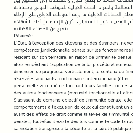
لسلامة العامة ما يدفع الدول والمنظمات إلى التنسيق بين
المخالفة واحترام الصفة الدولية للموظف الدولي وحصاناته
صادر الحصانات الدولية ما يرغم الموظف الدولي على الإدلاء
م الوطنية لدول الاستقبال، لكون الإعفاء من أداء الشهادة
يتفرع عن الحصانة القضائية.
Résumé :
L'Etat, à l'exception des citoyens et des étrangers, n’exe
compétence juridictionnelle pénale sur les fonctionnaires 
résidant sur son territoire, en raison de l'immunité pénale 
alors empêchant l'application de la loi procédural sur eux.
dimension se progresse verticalement; le contenu de l'i
réservées aux hauts fonctionnaires internationaux (étant of
personnelle voire même touchant leurs familles) ne ress
des autres fonctionnaires (immunité fonctionnelle et officie
S'agissant de domaine objectif de l'immunité pénale, elle
comportements à l'exclusion de ceux qui constituent un a
ayant des effets de droit comme la levée de l'immunité o
pénale..., toutefois il existe des lois comme le code la ro
sa violation transgresse la sécurité et la sûreté publique 