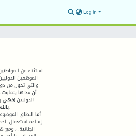
Log In
استثناء عن المواطني
الموظفين الدوليي،
والتي تحول من دون 
أن مداها يتفاوت ع
الدوليين (فهي 
با).
أما النطاق الموضوع
إساءة استعمال للحصا
الجنائية...، ومع 