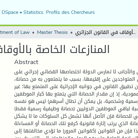
f DSpace
Statistics
Profils des Chercheurs
tment of Law
Master Thesis
المنازعات الخاصة بالأوقاف في القانون الجزائري
المنازعات الخاصة بالأوقا
Abstract
ن والأجانب لا تمارس الدولة اختصاصها القضائي إجرائي على
ن المتواجدين على إقليمها، بسبب ما يتمتعون به من حصانة
تطبيق القانون في جوانبه الإجرائية على المتمتع بها؛ غير
مودية، إذ إن مقدار الحصانة التي يتمتع بها كبار الموظفين
رسمية وشخصية، بل يمكن أن تطال أسرهم) ليس هو نفسه
لنسبة لباقي الموظفين الدوليين (حصانة وظيفية رسمية فقط
ي للحصانة فإن الأصل أنها تشمل كل السلوكات ما لا يشكل
نة الذي يرتب إثارة قانونية كرفع تلك الحصانة أو المساءلة
هذا فإن من القوانين (كقوانين المرور) ما تؤدي مخالفتها إلى