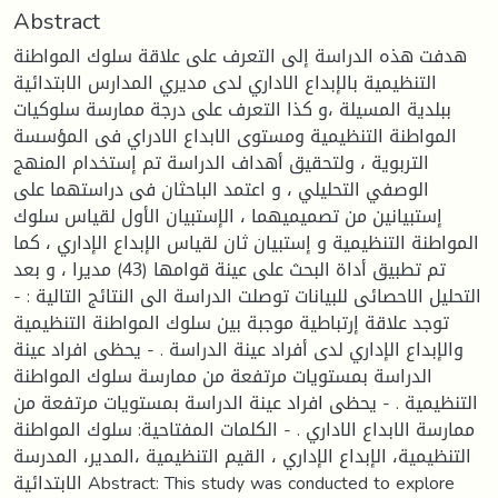
Abstract
هدفت هذه الدراسة إلى التعرف على علاقة سلوك المواطنة
التنظيمية بالإبداع الاداري لدى مديري المدارس الابتدائية
ببلدية المسيلة ،و كذا التعرف على درجة ممارسة سلوكيات
المواطنة التنظيمية ومستوى الابداع الادراي فى المؤسسة
التربوية ، ولتحقيق أهداف الدراسة تم إستخدام المنهج
الوصفي التحليلي ، و اعتمد الباحثان فى دراستهما على
إستبيانين من تصميميهما ، الإستبيان الأول لقياس سلوك
المواطنة التنظيمية و إستبيان ثان لقياس الإبداع الإداري ، كما
تم تطبيق أداة البحث على عينة قوامها (43) مديرا ، و بعد
التحليل الاحصائى للبيانات توصلت الدراسة الى النتائج التالية : -
توجد علاقة إرتباطية موجبة بين سلوك المواطنة التنظيمية
والإبداع الإداري لدى أفراد عينة الدراسة . - يحظى افراد عينة
الدراسة بمستويات مرتفعة من ممارسة سلوك المواطنة
التنظيمية . - يحظى افراد عينة الدراسة بمستويات مرتفعة من
ممارسة الابداع الاداري . - الكلمات المفتاحية: سلوك المواطنة
التنظيمية، الإبداع الإداري ، القيم التنظيمية ،المدير، المدرسة
الابتدائية Abstract: This study was conducted to explore