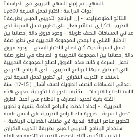
المنهج : تم إتباع المنهج التجريبي في الدراسة.
أدوات الدراسة : اختبار تحمل السرعة 300م
النتائج المتوصلإليها: - إن البرنامج التدريبي المبني بطريقة
التدريب التكراري له تأثير فعال على تطوير تحمل السرعة لدى
عدائي المسافات النصف طويلة. - وجود فروق دالة إحصائيا بين
الاختبار القبلي و البعدي للمجموعة التجريبية في تطور صفة
تحمل السرعة حيث كان لصالح الاختبار البعدي. - وجود فروق
دالة إحصائيا بين المجموعة التجريبية و الضابطة في تطور صفة
تحمل السرعة و كانت هذه الفروق لصالح المجموعة التجريبية
التي تم طبق عليها البرنامج التدريبي. - أدى البرنامج التدريبي
باستخدام التدريب التكراري إلى تطوير تحمل السرعة لدى
عدائي المسافات النصف الطويلة لصنف أشبال ( 15-17) سنة .
الاستنتاجاتوالاقتراحات: - تكثيف الدورات التكوينية لمدربي هذه
الفئة بغية تجديد المعارف و الاطلاع على أحدث الطرق
التدريبية . - إعداد الخطط والبرامج الخاصة بتنمية و تطوير
تحمل السرعة - ضرورة بناء البرامج التدريبية على أسس علمية
لتطوير عناصر اللياقة البدنية في مختلف الفعاليات الرياضية. -
استخدام البرنامج التدريبي المبني بطريقة التدريب التكراري
التدريب التكراري أثناء الحصص التدريبية لتلاءمه مع الفئة