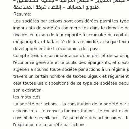
– – مجلس المديرين – مجلس المراقبة – جمعية المساهمين
مندوبو الحسابات – إنقضاء شركة المساهمة.
Résumé:
Les sociétés par actions sont considérées parmi les type
importants de sociétés commerciales dans le domaine des
finance, en raison de leur capacité à accumuler du capital 
mégaprojets, et la facilité de les rejoindre, ainsi que leur
développement de la économies des pays.
Compte tenu de son importance d'une part et de sa dang
l'économie générale et le public des épargnants, et d'autre
algérien a soumis toute société par actions à un régime ju
travers un certain nombre de textes légaux et réglementa
cela toutes les dispositions de ce type de sociétés depui
son expiration.
les mots clés:
La société par actions - la constitution de la société par 
actionnaires - le conseil d'administration - le conseil d'adm
conseil de surveillance - l'assemblée des actionnaires - 
l'expiration de la société par actions.