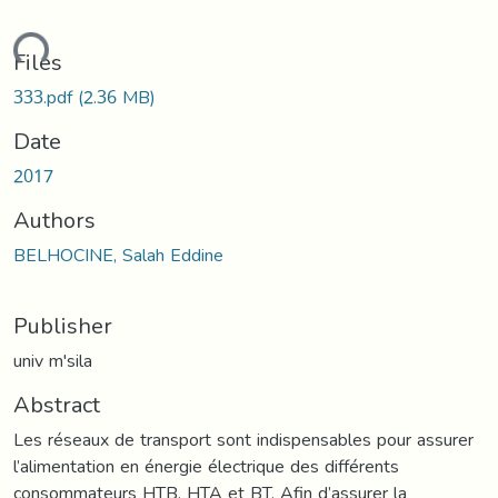
ading...
Files
333.pdf
(2.36 MB)
Date
2017
Authors
BELHOCINE, Salah Eddine
Publisher
univ m'sila
Abstract
Les réseaux de transport sont indispensables pour assurer
l’alimentation en énergie électrique des différents
consommateurs HTB, HTA et BT. Afin d’assurer la