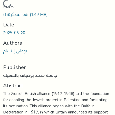
Loading...
Files
المذكرة(1).pdf
(1.49 MB)
Date
2025-06-20
Authors
بوعلي إبتسام
Publisher
جامعة محمد بوضياف بالمسيلة
Abstract
The Zionist-British alliance (1917-1948) laid the foundation
for enabling the Jewish project in Palestine and facilitating
its occupation. This alliance began with the Balfour
Declaration in 1917, in which Britain announced its support