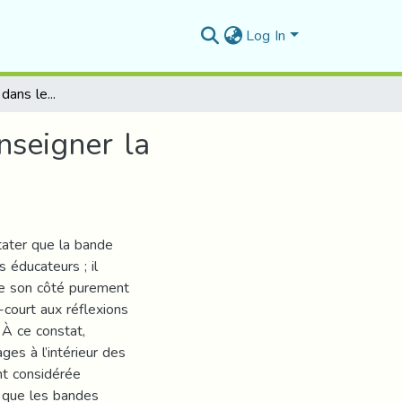
Log In
Sémiologie du plan dans les bandes dessinées : enseigner la compréhension du lire.
nseigner la
ater que la bande
éducateurs ; il
ême son côté purement
-court aux réflexions
 À ce constat,
es à l’intérieur des
nt considérée
t que les bandes