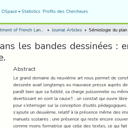
f DSpace
Statistics
Profils des Chercheurs
Department of French Language and Literature
Journal Articles
ans les bandes dessinées : e
e.
Abstract
Le grand domaine du neuvième art nous permet de const
dessinée avait longtemps eu mauvaise presse auprès des 
paraît bien que sa futilité, sa charge pulsionnelle ou m
divertissant en sont la cause1 ; un constat qui ouvre libre
pour s’interroger sur la conception d’outils pédagogiques.
s’ajoute un deuxième, relatif à la présence même des imag
manuels scolaires ; une présence qui reste encore souve
comme moins formatrice que celle des textes, ce qui fai