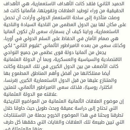
الحميد الثاني) فلقد كانت الأهداف الاستعمارية، هي الأهداف
الحقيقية من وراء توطيد العلاقات وتقويتها، فألمانيا كانت قد
وصلت متأخرة إلى ساحة الاستعمار الدولي وأرادت أن تحصل
على مكان لها بين الدول العظمى من الناحية السيادة والناحية
الاستعمارية، وراينا كيف أن بسمارك سعى لأن تكون ألمانيا
هي صمام الأمان في الحفاظ على السلم الدولي في أوربا،
وكذلك سعى من بعده الامبراطور الألماني "غليوم الثاني" لكي
يجعل من ألمانيا دولة قوى عظمى من جميع النواحي
الاقتصادية والسياسية والعسكرية، وبما أن الدولة العثمانية
كانت الأضعف من بين الدول الكبرى في تلك المرحلة وكانت
أيضا ممتلكاتها من أفضل وأهم المناطق المطموع بها
والمتنازع عليها من قبل الدول الاستعمارية الكبرى (فرنسا،
انكلترا، روسيا)، فلذلك سعى الامبراطور الألماني، لتمتين
علاقته مع الدولة العثمانية.
إن موضوع العلاقات الألمانية العثمانية من المواضيع التاريخية
التي تحتاج إلى دراسة عميقة وبحث طويل حيث حاولنا خلال
تطرقنا وبحثنا في هذا الموضوع الخروج بجملة من الاستنتاجات
التي تبين طبيعة تلك العلاقات والغايات التي حققها كل طرف
منها والمتمثلة في: