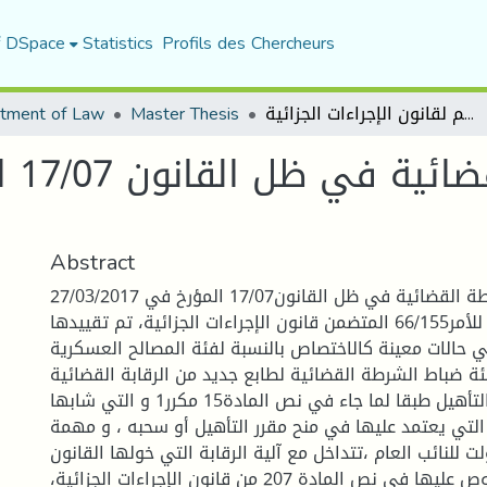
f DSpace
Statistics
Profils des Chercheurs
tment of Law
Master Thesis
مھام الشرطة القضائیة في ظل القانون 17/07 المعدل والمتمم لقانون الإجراءات الجزائیة
مھام
Abstract
ممارسة مهام الشرطة القضائية في ظل القانون17/07 المؤرخ في 27/03/2017
المعدل و المتمم للأمر66/155 المتضمن قانون الإجراءات الجزائية، تم تقييدها
الات معينة كالاختصاص بالنسبة لفئة المصالح العسكرية
ة ضباط الشرطة القضائية لطابع جديد من الرقابة القضائية
المتمثل في مقررة التأهيل طبقا لما جاء في نص المادة15 مكرر1 و التي شابها
ي يعتمد عليها في منح مقرر التأهيل أو سحبه ، و مهمة
 للنائب العام ،تتداخل مع آلية الرقابة التي خولها القانون
لغرفة الاتهام المنصوص عليها في نص المادة 207 من قانون الإجراءات الجزائية،