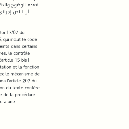
فعدم الوضوح والدق
أن النص إجرائ.
 loi 17/07 du
qui inclut le code
eints dans certains
res, le contrôle
'article 15 bis1
tation et la fonction
avec le mécanisme de
ea l’article 207 du
ion du texte confère
te de la procédure
ce a une