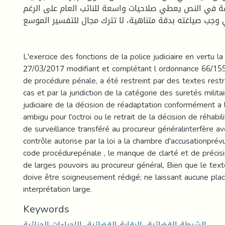
ة في النص يعطي صلاحيات واسعة للنائب العام على الرغم
ي وجب صياغته بدقة متناهية، لا تترك مجال للتفسير الموسع
L'exercice des fonctions de la police judiciaire en vertu la
27/03/2017 modifiant et complétant l ordonnance 66/155, 
de procédure pénale, a été restreint par des textes restr
cas et par la juridiction de la catégorie des suretés militai
judiciaire de la décision de réadaptation conformément a l
ambigu pour l'octroi ou le retrait de la décision de réhabili
de surveillance transféré au procureur généralinterfère 
contrôle autorise par la loi a la chambre d'accusationprévu
code procédurepénale , le manque de clarté et de précis
de larges pouvoirs au procureur général, Bien que le tex
doive être soigneusement rédigé; ne laissant aucune pla
interprétation large.
Keywords
الشرطة القضائية، الرقابة القضائية، الإجراءات الجزائية