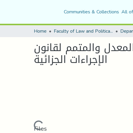
Communities & Collections
All o
Home
Faculty of Law and Political Science
Depar
 الشرطة القضائیة في ظل القانون 17/07 المعدل والمتمم لقانون
الإجراءات الجزائیة
Loading...
Files