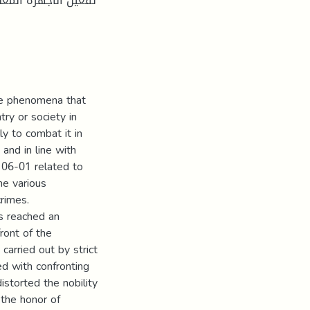
تفعيل الأجهزة المع
he phenomena that
try or society in
ly to combat it in
and in line with
. 06-01 related to
he various
rimes.
as reached an
front of the
 carried out by strict
ed with confronting
istorted the nobility
 the honor of