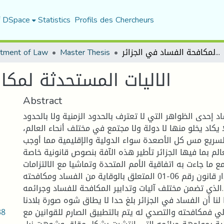
f DSpace
Statistics
Profils des Chercheurs
tment of Law
Master Thesis
الاليات المستحدثة لمكافحة الفساد في الجزائر
الاليات المستحدثة لمكا
Abstract
د إحدى الظواهر التي لا تعترف بالحدود الزمنية ولا بالحدود
لا يكاد يخلو منها لا دولة ولا مجتمع في مختلف أنحاء العالم
لسريع مس كل الأصعدة سواء الدولية والإقليمية مما أوجب
لم بما فيها الجزائر تأطير هذه الآفة بنصوص قانونية خاصة
 ما جاءت به اتفاقية الأمم المتحدة وتماشيا مع الالتزامات
الدولية من خلال إصدار قانون رقم 06-01 المتعلق بالوقاية من الفساد ومكافحته
الذي تضمن مختلف آليات وتدابير المكافحة للفساد وجرائمه.
لنا أن الفساد في الجزائر بلغ حدا لا يطاق شوه صورة بلادنا
38
لي فمكافحته والتصدي له يتم بالتطبيق الصارم للقوانين مع