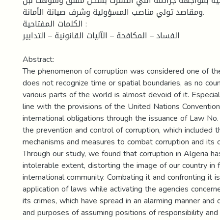
نية بمواجهة جرائمه التي انتشرت بشكل مقلق وشوهت نبل
ومقاصد تولي مناصب المسؤولية وشرف صيانة الأمانة.
الكلمات المفتاحية :
الفساد – المكافحة – الآليات القانونية – التدابير
Abstract:
The phenomenon of corruption was considered one of t
does not recognize time or spatial boundaries, as no coun
various parts of the world is almost devoid of it. Especial
line with the provisions of the United Nations Convention 
international obligations through the issuance of Law No
the prevention and control of corruption, which included t
mechanisms and measures to combat corruption and its c
Through our study, we found that corruption in Algeria h
intolerable extent, distorting the image of our country in 
international community. Combating it and confronting it is
application of laws while activating the agencies concern
its crimes, which have spread in an alarming manner and d
and purposes of assuming positions of responsibility and