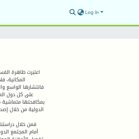
Log In
اعتبرت ظاهرة الفسا
المكانية، ف،
فانتشارها الواسع وا
على كل دول العا
بمكافحتها متماشية مع
فمن خلال دراستنا 
أمام المجتمع الدو