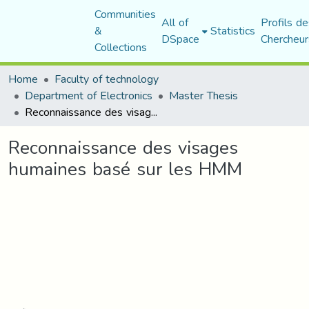
Communities
All of
Profils de
&
Statistics
DSpace
Chercheur
Collections
Home
Faculty of technology
Department of Electronics
Master Thesis
Reconnaissance des visages humaines basé sur les HMM
Reconnaissance des visages
humaines basé sur les HMM
Loading...