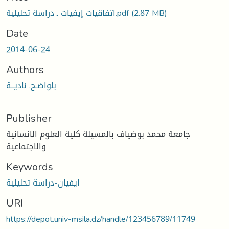
اتفاقيات إيفيات ـ دراسة تحليلية.pdf
(2.87 MB)
Date
2014-06-24
Authors
بلواضـح, ناديــة
Publisher
جامعة محمد بوضياف بالمسيلة كلية العلوم الانسانية
والاجتماعية
Keywords
ايفيان-دراسة تحليلية
URI
https://depot.univ-msila.dz/handle/123456789/11749