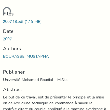
oading...
Files
2007.18.pdf
(1.15 MB)
Date
2007
Authors
BOURASSE, MUSTAPHA
Publisher
Université Mohamed Boudiaf - M'Sila
Abstract
Le but de ce travail est de présenter le principe et la mise
en oeuvre d’une technique de commande à savoir le
contrôle direct du couple, appliqué à la machine synchrone à