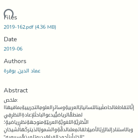
ading...
Files
2019-162.pdf
(4.36 MB)
Date
2019-06
Authors
عماد الدين, بوقرة
Abstract
ملخص:
إنَّالتقاطعَالحاصلَبيناللسانياتِالعربيةِوسائرِالعلومِالتجريبيةِبمافيهاا
لمنطقُالرياضيُّيدعوالباحثَلإعادةِالنظرِفِي
النَّظريَّةِاللغويَّةِالعربيّةِمنوجهةِنظرٍرياضيةٍ؛
وبالاستنادِإلىالإرثِالأصيلِالقائمِعلىالدقَّةِوالشمولِالذيتركَهالشيخانِ
"الخليلُبنأحمدالفراهيديوتلميذهُسيبويه"