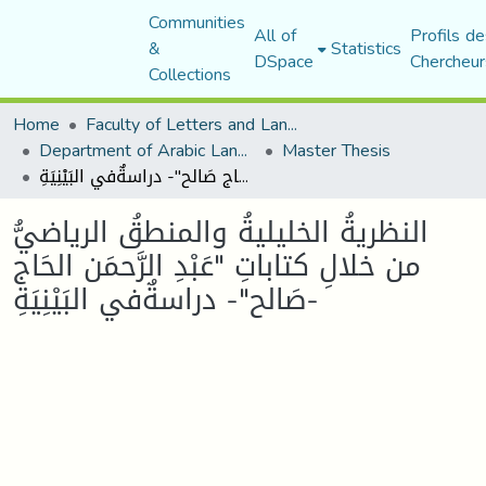
Communities
All of
Profils de
&
Statistics
DSpace
Chercheur
Collections
Home
Faculty of Letters and Languages
Department of Arabic Language and Literature
Master Thesis
النظريةُ الخليليةُ والمنطقُ الرياضيُّ من خلالِ كتاباتِ "عَبْدِ الرَّحمَن الحَاج صَالح"- دراسةٌفي البَيْنِيَةِ-
النظريةُ الخليليةُ والمنطقُ الرياضيُّ
من خلالِ كتاباتِ "عَبْدِ الرَّحمَن الحَاج
صَالح"- دراسةٌفي البَيْنِيَةِ-