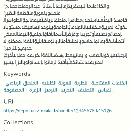
واتكاءًعلىماأتىبهفريدُزمانِهالأستاذُ "عبدالرحمنحاجصالح"
منجهودٍلغويةٍمنقطعةِالنظيرِ؛
قامهذاالبحثُعلىاستجلاءِمظاهرِالمنطقِالرياضيِّفيمعالجةِالظواهرال
لغويَّةالعربيةِمنخلالبيانِالعِلاقاتِالجامعةِبينوحداتِهافيكلالمستويات
إحصاءًوتصنيفاًوتجريدا؛وعَرَضَإلىأهمالآفاقِالعِلميةِالتيمنالممكنِ
أنتصلَاللغةَبعالمِالحاسوبِانطلاقاًمنالإبانةِعنقابليةِاللغةالممكنةِإلى
حدبعيدٍللترميز؛
إنرغبتيفيركوبالصعب،وإيمانيبعطاءِهذهاللغةالكريمة،جعلانيأخرجُإ
لىطريقهالشائكعَلِّيأفيدُالزمانَوالإنسانولوبالنزرِاليسير
Keywords
الكلمات المفتاحية: النظرية اللغوية الخليلية- المنطق الرياضي-
القياس -التصنيف- التجريد- الترميز- الزمرة - المصفوفة..
URI
https://depot.univ-msila.dz/handle/123456789/15126
Collections