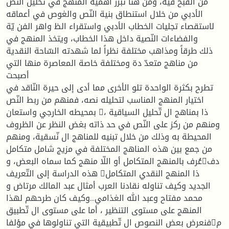
من القبح فيه، ومن هنا تبرز أهمية المنهج في تحليل النّص
الأدبي من خلال استنطاق بنية النّص والغوص في أعماقه
لاستقصاء تجليات الخطاب الأدبي واستقراء الظ واهر الفن يّة
والفضاءات النّصية داخل هذا الخطاب، ويتخذ المنهج في
ذلك طرقاً ومذاهب مختلفة نظراً لما شهدته السّاحة النقدية
من مناهج متعدّ دة ومختلفة خاصة المعاصرة منها التي
أصبحت
تطرح بكثرة الواحدة تلو الأخرى مما أدى إلى حيرة النّاقد في
اختيار المنهج المناسب لتحليله نصه، فمنهم من ربط النّص
بمحيطه الخارجي واستعان ذا بمناهج ال تّحليل السياقية ،
ومنهم من ركز على النّص في حد ذاته بغض النظر عن الظروف
المحيطة به وذلك من خلال تبنيه للمناهج ال نّسقية، ومنهم
من جمع بين هذه المناهج المختلفة في مزيج شامل متكامل
عُرف بالمنهج المتكامل أو اللّا منهج كما سماه البعض، ودف
هذه الدراسة إلى التّعريف ذا المنهج النقدي المتكامل
الجديد وكيف تناوله نقادنا العرب أمثال عبد المالك مرتاض و
محمد مفتاح وعبد الله الغذامي...وكيف كان طرحهم لهذا
المنهج على مستوى التنظير ، أما على مستوى ال تّطبيق
فنعرض بعض النصوص ال تّطبيقية التي تناولوها في مؤلفام