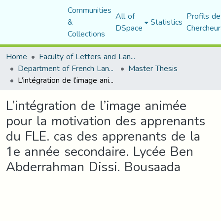
Communities
All of
Profils de
&
Statistics
DSpace
Chercheur
Collections
Home
Faculty of Letters and Languages
Department of French Language and Literature
Master Thesis
L’intégration de l’image animée pour la motivation des apprenants du FLE. cas des apprenants de la 1e année secondaire. Lycée Ben Abderrahman Dissi. Bousaada
L’intégration de l’image animée
pour la motivation des apprenants
du FLE. cas des apprenants de la
1e année secondaire. Lycée Ben
Abderrahman Dissi. Bousaada