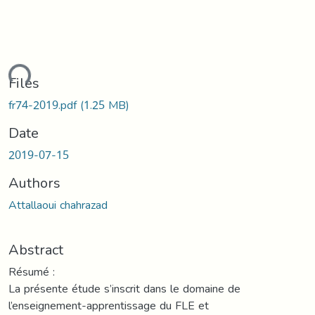
ding...
Files
fr74-2019.pdf
(1.25 MB)
Date
2019-07-15
Authors
Attallaoui chahrazad
Abstract
Résumé :
La présente étude s’inscrit dans le domaine de
l’enseignement-apprentissage du FLE et