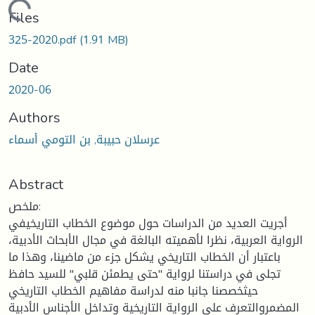
Loading...
Files
325-2020.pdf
(1.91 MB)
Date
2020-06
Authors
عرسلان حبيبة, بن التومي أسماء
Abstract
ملخص:
أجريت العديد من الدراسات حول موضوع الخطاب التاريخيفي
الرواية العربية، نظرا لأهميته البالغة في مجال الأبحاث الأدبية،
باعتبار أن الخطاب التاريخي يشكل جزء من ماضينا، وهذا ما
تجلى في دراستنا لرواية "حتى يطمئن قلبي" للسيد حافظ
حيثخصصنا جانبا منه لدراسة مفاهيم الخطاب التاريخي
المضمروالتعرف على الرواية التاريخية وتداخل الأجناس الأدبية