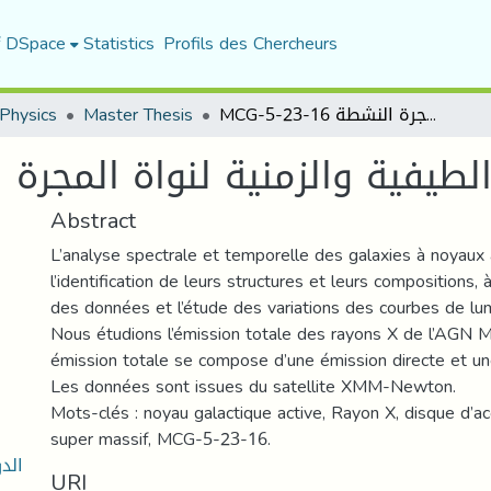
f DSpace
Statistics
Profils des Chercheurs
Physics
Master Thesis
MCG-5-23-16 دراسة الخواص الطيفية والزمنية لنواة المجرة النشطة
-16 ية والزمنية لنواة المجرة النشطة
Abstract
L’analyse spectrale et temporelle des galaxies à noyaux 
l’identification de leurs structures et leurs compositions, à
des données et l’étude des variations des courbes de lum
Nous étudions l’émission totale des rayons X de l’AGN 
émission totale se compose d’une émission directe et une
Les données sont issues du satellite XMM-Newton.
Mots-clés : noyau galactique active, Rayon X, disque d’acc
super massif, MCG-5-23-16.
ال-
URI