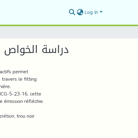
Log In
دراسة الخواص الطيف
actifs permet
 travers le fitting
ière.
MCG-5-23-16, cette
 émission réfléchie.
rétion, trou noir