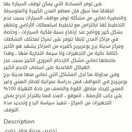
على توفر المساحة التي يمكن توقف السيارة بها .
انطلاقا مما سبق فإن معظم المدن الكبيرة والمتوسطة
والصغيرة تعاني من مشكلة توفر مواقف السيارات بسبب عدم
التخطيط لها ابالتزامن مع تخطيط استعمالات الأراضي وتظهر
بشكل كبير وواضح عند ارتفاع نسبة ملكية السيارات ، وخاصة
في مراكز المدن لانها تتوفر على تمركز لمختلف النشاطات .
ومركز مدينة برج بوعريريج كغيره من المراكز يشهد هو الأخير
كثافة عالية من التجهيزات ولا سيمة التجارية منها ، وهذا
ماجعلها تعاني مشكل الازدحام المروري الكبير بسبب عجز
الهياكل القاعدية على استعاب الحجم الكبير .
وفي محاولة منا لحل المشاكل التي تعاني منها مدينة برج
بوعريريج في المواقف قمن بدراسة عمرانية للاطار المبني وغير
المبني لإيجاد مناطق القوة والضعف من ناحة التهيئة 100%
على جانب الأرصفة ، الموقع ، العدد قمنا باقتراح اخراج بعض
التجهيزات من المركز ، تنفيذ سياسة الردع وتحديد مدة
التوقف.
Description
تخصص: مدينة ونقل حضري