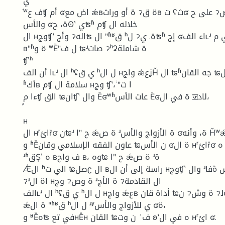
ي
ؔʷف عʧ أم ʛاض مع ǽʙة أو وراث ॽة قʙ ت ʕثʛ على ح ॽاة ص ʴة الأزواج
والأس ʛة، حʘʽ يʦʱ مʧ خلاله ال
ال ʜوجʧʽ وأج ॽالهʦ ال ʺʱʶق ʰل ॽة. يʦʱ إج ʛاء الفʟʴ في م ʛاكʜ ص ॽʴة مع
ʙʺʱة و ʷȄʺل ف ʨʴصات ॽʰʡة شاملة
ʧʽʰ
ا أن الفʟʴ ال ʰʢي ق ʰل ال ʜواج ǽعʝȞ ال ʨʱجه القان ʨني ال ʙراسة أ ǽʹ لل
ʱأكʙ مʧ سلامة ال ʜوج ʧʽ، ؗʺا ت
ءا مʧ الق ʨانʧʽ وال Ȅʛʷʱعات الأس Ȅʛة في ال ॼلاد،
ʜ
ال ʜʳائȑʛ نʨʴ ح ʺا ǽة ص ʴة الأزواج والأس ʛة، وأنه Ȟʷǽل ج
و ʱȄعاون الفقه الإسلامي وقان ʨن الأس ʛة ال ʜʳائȑʛ في ه ʚا ال ॽʶاق ل
ʴʱقȘʽ ه ʙف واح ʙ، وهʨ ح ʺا ǽة ص ʴة
Ǽال ʱالي ت ʨصلʗ ال ʙراسة إلى أن ال ʜوجʧʽ وال ʴفاȍ على اس ʱق ʛار ال
ॽʴاة ال ʜوج ॽة وص ʴة الأج ॽال القادمة
الفʟʴ ال ʰʢي ق ʰل ال ʜواج ǽعʙ أداة قان ʨن ॽة وش ॽɺʛة هامة في ح ʺا
ǽة ال ʺʱʶق ʰل ال ʴʸي للأزواج والأس ʛة،
و ʶȄهʦ في تعʜȄʜ القان ʨن وت ʻف ʚʽه في ال ʜʳائ ʛ.