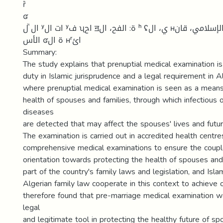
ȑ
ʛ
ال ؒل ʸات ال ʸف ʯاح ॻة: الفح، ال ʰ ʢي، ال ʜواج، الفقه الإسلامي، قان ʨن
الأس ʛة ال ʜʳائ
Summary:
The study explains that prenuptial medical examination is
duty in Islamic jurisprudence and a legal requirement in Al
where prenuptial medical examination is seen as a means
health of spouses and families, through which infectious o
diseases
are detected that may affect the spouses' lives and futu
The examination is carried out in accredited health centre
comprehensive medical examinations to ensure the couple
orientation towards protecting the health of spouses and 
part of the country's family laws and legislation, and Isla
Algerian family law cooperate in this context to achieve 
therefore found that pre-marriage medical examination w
legal
and legitimate tool in protecting the healthy future of s