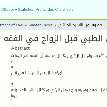
f DSpace
Statistics
Profils des Chercheurs
tment of Law
Master Thesis
الفحص الطبي قبل الزواج في الفقه وقانون الأسرة الجزائري
لطبي قبل الزواج في الفقه وق
Abstract
ت ʨضح ال ʙراسة أن الفʟʴ ال ʰʢي ق ʰل ال ʜواج ǽعʛʰʱ واج
ȑ
ʛ
ا في قان ʨن الأس ʛة ال ʜʳائ
ॽ
ʛʤʻ إلى الفʟʴ ال ʰʢي ق ʰل ال ʜواج ب ʨصفه وس ʽلة ل ʴʺا ǽة ، ح ʘʽ قان
ʨن