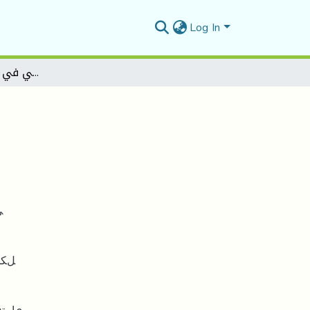
Log In
المنهج النفسي في النقد الروائي العربي
ﻲ
ﻞﻜﺸﺑ