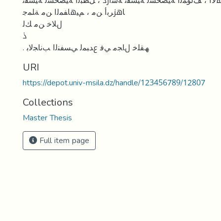
ﻻا ، ﻒﻟﺆﻤﻟا ﺔﯿﺼﺨﺸﻟ ﺔﯿﺴﻔﻧ ﺔﺳارد ، ﻞﻄﺒﻟا ﺔﯿﺼﺨﺸﻟ ﺔﯿﺴﻔﻧ
ﺎھزﺮﺑأ ﻦﻣ ، ﻢﯿھﺎﻔﻤﻟا ﻦﻣ ﺔﻠﻤﺟ
لﻼﺧ ﻦﻣ ﻚﻟ
ذ
. ﮫﻘﻠﺧ لﺎﺠﻣ ﻲﻓ عﺪﺒﻤﻟ ﻲﺴﻔﻨﻟا ﺐﻧﺎﺠﻟﺎﺑ
URI
https://depot.univ-msila.dz/handle/123456789/12807
Collections
Master Thesis
Full item page