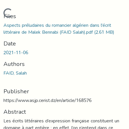
Loading...
Files
Aspects préludaires du romancier algérien dans l'écrit
littéraire de Malek Bennabi (FAID Salah).pdf
(2.61 MB)
Date
2021-11-06
Authors
FAID, Salah
Publisher
https://www.asjp.cerist.dz/en/article/168576
Abstract
Les écrits littéraires d’expression française constituent un
domaine à part entière ; en effet, l’on n’entend dans ce