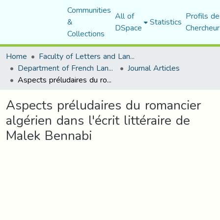
Communities
All of
Profils de
&
Statistics
DSpace
Chercheur
Collections
Home
Faculty of Letters and Languages
Department of French Language and Literature
Journal Articles
Aspects préludaires du romancier algérien dans l'écrit littéraire de Malek Bennabi
Aspects préludaires du romancier
algérien dans l'écrit littéraire de
Malek Bennabi