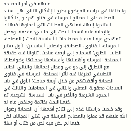
عليهم في أمر المصلحة.
وانطلقنا في دراسة الموضوع بطرح الإشكال التالي: هل استند
الصحابة على المصالح المرسلة في فتاويهم؟ و إذا كانوا
استندوا إليها، فما هي المجالات التي أعملوها فيها ؟.
وللإجابة عليه قسمنا البحث إلى ما يلي: مقدمة، وفصل
تمهيدي عرفنا فيه بالمصطلحات الأساسية للبحث ( المصلحة،
المرسلة، الفتاوى، الصحابة)، وفصلين أساسيين: الأول يعتبر
الجانب النظري؛ قسمناه إلى أربعة مباحث؛ تناولنا فيه حقيقة
المصلحة المرسلة وأهميتها وأقسامها وحجيتها وضوابطها
مع التطرق إلى دواعي ومجال إعمالها. والثاني الجانب
التطبيقي تطرقنا فيه لأثر المصلحة المرسلة في فتاوى
الصحابة وأقضيتهم من خلال أربعة مباحث؛ الأول في باب
العبادات معقولة المعنى والثاني في المعاملات والثالث في
الحدود الشرعية والأخير في باب السياسة الشرعية. ثم
ختمناالبحث بخاتمة وملخص عام له.
وقد خلصت دراستنا هذه إلى نتائج أهمها: أن الصحابة رضوان
الله عليهم قد عملوا بالمصالح المرسلة في شتى المجالات لكن
فيما لم يكن فيه نص من كتاب أو سنة.