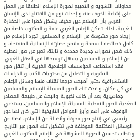
محاولات التشويه و التمييع لصورة الإسلام انطلاقا من العمل
على إشاعة الخوف منه و إحداث نوع من الاقتناع لدى الإنسان
الغربي بأن الإسلام دين مخيف يشكل خطرا على الحضارة
الغربية، لذلك تمكن الإعلام الغربي عامة و المكتوب خاصة من
إيجاد صور مشوهة عن الإسلام و المسلمين تجرد الإسلام من
كامل خصائصه السمحة و ملامح حضارته الإنسانية المنفتحة، و
ذلك ضمن تصورات جديدة محددة و ثابتة، تعبر عن صور نمطية
عن الإسلام و المسلمين يسهل ترسيخها في العقل الغربي.
فقد استطاعت المؤسسات الإعلامية الغربية أن تنقل صور
التشويه و التضليل من محتويات الكتب و الدراسات
الاستشراقية ،حتى أصبحت مرجعا تقتات منها وسائل الإعلام
في كل مكان، و غدت تلك الصور المسيئة للإسلام والمسلمين
جماهيرية بعد أن كانت نخبوية. والبحث عن طبيعة المصادر
المغذية للصور النمطية المسيئة للإسلام والمسلمين، يستدعي
الوقوف على أهم وأبرز العوامل التاريخية التي كان لها دور
رئيسي في إنتاج صور محرفة ومُضللة عن الإسلام، فضلا عن
الوسائل المختلفة الموظفة في تشكيل تلك الصور عبر التاريخ.
ويتطلب تحسين الصورة المشوهة في الإعلام المكتوب الغربي