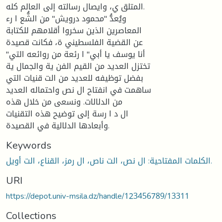
المتلق ي، وايصال رسالته إلى العالم كله.
ويُعدُّ "محمود درويش" من الشُّع ا رء
المعاصرين الذين سخروا أقلامهم للكتابة
عن القضية الفلسطيني ة، فكانت قصيدة
"أنا يوسف يا أبي" ا رئعة من روائعه التي
تختزل العديد من القيم الفن ية والجمال ية
بفضل توظيفه للعديد من الت قنيات التي
ساهمت في انفتاح ال نص واحتماله العديد
من الدلالات. ونسعى من خلال هذه
ال د ا رسة إلى توضيح هذه التقنيات
وأبعادها الدلالية في القصيدة.
Keywords
الكلمات المفتاحية: ال نص، الت ناص، ال رمز، القناع، الت أويل.
URI
https://depot.univ-msila.dz/handle/123456789/13311
Collections