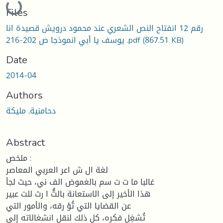
Files
رقم 12 انفتاح النص الشعري عند محمود درويش قصيدة انا
(867.51 KB)
يوسف يا أبي انموذجا ص 202-216 .pdf
Date
2014-04
Authors
دحامنية, مليكة
Abstract
ملخص :
لغة ال ش اعر العربي المعاصر
غالبا ما ت ت سم بالغموض الف ني، حيث لجأ
هذا الأخير إلى الاستعانة بالتُّ ا رث للت عبير
عن القضايا التي تُؤ رقه، والأمور التي
تُشغِل فكره، كل ذلك لنقل انشغالاته إلى