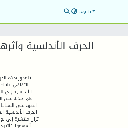
Log In
الحرف الأندلسية وآثرها في نشر الموروث الثقافي ببايلك الشرق خلال العهد العثماني (
الحرف الأندلسية وآثره
تتمحور هذه الدر
الثقافي ببايلك
الأندلسية إلى ا
على مدنه على ال
الضوء على النشاط ا
الحرف الأندلسية ال
تزال منتشرة إلى يو
أسهموا بتأثيره