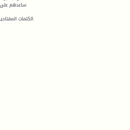
ساعدهم على ن
الكلمات المفتاحية: الهجرات الاندلسية-بايلك الشرق-الحرف-الموروث الثقافي.