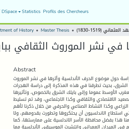
f DSpace
Statistics
Profils des Chercheurs
1519-1830)
Master Thesis
tment of History
ا في نشر الموروث الثقافي ببا
Abstract
اسة حول موضوع الحرف الأندلسية وأثرها في نشر الموروث
 الشرق، بحيث تطرقنا في هذه المذكرة إلى دراسة الهجرات
لمغرب الأوسط عموما وإلى بايلك الشرق بالخصوص، وتأثيرها
صعيد الاقتصادي والثقافي وكذا الاجتماعي، وقد تم تسليط
لزراعي وكذا النشاط الصناعي والحرفي من خلال ذكرنا لأهم
تي استطاع الاندلسيون أن يحتكروها وتطورت بقدومهم، ولا
منا هذا بفضل محافظة الأسر الاندلسية على ممارستها، كما
م في الميدان العمراني وانتشرت الموسيقى الأندلسية مما