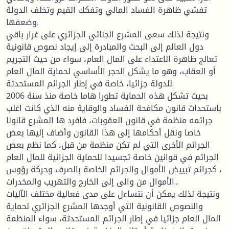
تفشي ظاهرة الفساد المالي وتفكك القيم وتخلف الدولة
وضعفها.
ونتيجة لذلك سعى المشرع الجنائي الجزائري على غرار باقي
دول العالم إلى البحث والمبادرة إلى إيجاد نصوص قانونية
تعالج ظاهرة الاعتداء على المال العام، سواء من حيث التجريم
أو العقاب، وهو ما يشكل الحجر الأساسي لحماية المال العام
للدولة جزائيا، خاصة في إطار الجرائم المستحدثة.
بحيث تشكل هذه الحماية تطورا هاما خاصة منذ سنة 2006
باستحداث قانون مكافحة الفساد والوقاية منه الذي كانت اغلب
جرائمه منظمة في قانون العقوبات، فافرد ها المشرع قانونا
خاصا ونقل أحكامها إلى هذا القانون وأضاف إليها بعض
الجرائم الأخرى التي لم تكن منظمة من قبل، كما نظم بعض
الجرائم في قوانين خاصة تجسيدا للحماية الجزائية للمال العام
، كجرائم تبييض الأموال والجرائم الخاصة بالصرف وحركة رؤوس
الأموال من والى إلى الخارج والتهريب والمخدرات...
ونتيجة لذلك يمكن أن نتساءل على مدى فعالية مختلف الآليات
والنصوص القانونية التي أوجدها المشرع الجزائري لحماية
المال العام جزائيا في إطار الجرائم المستحدثة، سواء المنظمة