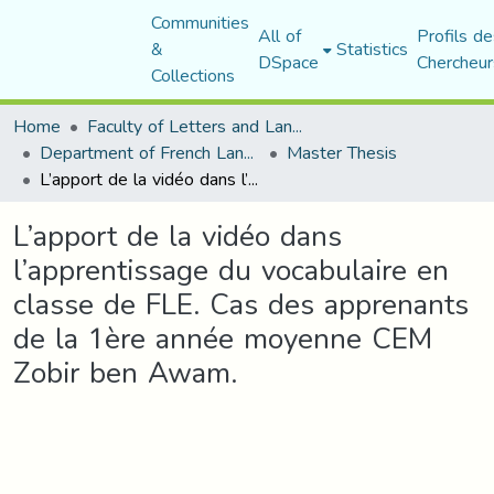
Communities
All of
Profils de
&
Statistics
DSpace
Chercheur
Collections
Home
Faculty of Letters and Languages
Department of French Language and Literature
Master Thesis
L’apport de la vidéo dans l’apprentissage du vocabulaire en classe de FLE. Cas des apprenants de la 1ère année moyenne CEM Zobir ben Awam.
L’apport de la vidéo dans
l’apprentissage du vocabulaire en
classe de FLE. Cas des apprenants
de la 1ère année moyenne CEM
Zobir ben Awam.