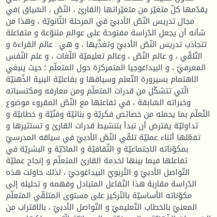
يقدّمها كلّ متغيّر من متغيّراتها (القارئ ، النّصّ ، السّياق )في
مجال تدريس النّصّ الأدبيّ في المرحلة الثّانويّة ، وهذا من
شأنه أن يجعل الدّراسة مفتوحة على عوالم متنوّعة و متفاعلة
تتجاذب تدريس النّصّ الأدبيّ وتغذّيها ، و هي : عالم القراءة و
التّلقّي ، و عالم النّصّ ، وعالم تعليميّة اللّغات ، و علم النّفس
المعرفيّ ، و البيداغوجيا المتمركزة حول المتعلّم ؛ حيث ينبغي
الاهتمام بسيرورة التّعلم وسياقها و بفاعليّة البنية الذّهنيّة
الّتي تتشكّل من قدرات المتعلّم ومن معارفه ومكتسباته
وخبراته السّابقة ، في تفاعلها مع النّصّ المقروء موضوع
التّعلّم بما يحمله من خصائص فكريّة و بنائيّة وفنّيّة و خطابيّة و
تداوليّة يفترض أن تبدأ بتنشيط قدرات القارئ و تستثيرها و
تفعّلها أثناء عمليّة تلقّي النّصّ الأدبيّ في سياقه المدرسيّ
بمكوّناته الاجتماعيّة و الثّقافيّة و المادّيّة و البشريّة في
تفاعلها فيما بينها لخدمة القارئ المتعلّم و إنجاح عمليّة
التّواصل الأدبيّ و التّربويّ البيداغوجيّ ، لذلك حاولت هذه
الدّراسة مقاربة هذا التّفاعل المتبادل وفهمه و تحليله إلى
مكوّناته الأساسيّة بالتّركيز على مستوى المتلقّي المتعلّم
المعنيّ بالخطاب التّعليميّ و التّواصل الأدبيّ ، بالاقتراب من