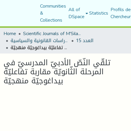
Communities
All of
Profils de
&
Statistics
DSpace
Chercheur
Collections
Home
Scientific Journals of M'Sila University
العدد 15
مجلة الأستاذ الباحث للدراسات القانونية والسياسية
تلقّي النّصّ الأدبيّ المدرسيّ في المرحلة الثّانويّة مقاربة تفاعليّة بيداغوجيّة منهجيّة
تلقّي النّصّ الأدبيّ المدرسيّ في
المرحلة الثّانويّة مقاربة تفاعليّة
بيداغوجيّة منهجيّة