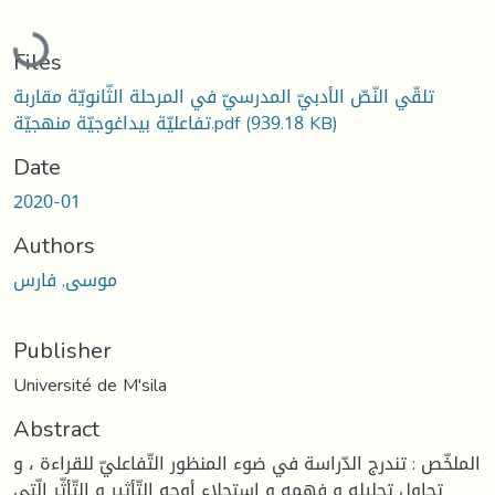
Loading...
Files
تلقّي النّصّ الأدبيّ المدرسيّ في المرحلة الثّانويّة مقاربة
تفاعليّة بيداغوجيّة منهجيّة.pdf
(939.18 KB)
Date
2020-01
Authors
موسى, فارس
Publisher
Université de M'sila
Abstract
الملخّص : تندرج الدّراسة في ضوء المنظور التّفاعليّ للقراءة ، و
تحاول تحليله و فهمه و استجلاء أوجه التّأثير و التّأثّر الّتي