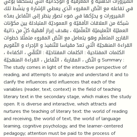
السّيرورات الذّهنيّة و المعرفيّة و الوجدانيّة الّتي يسلكها بوعي
في تفاعله مع النّصّ المقروء الّذي يعطي الإشارة و ينشّط تلك
السّيرورات و يحرّكها في ضوء تصوّر ينظر إلى التّفاعل بعدّه
شبكة من العلاقات الأفقيّة و العموديّة المتبادلة بين مكوّنات
العمليّة التّعليميّة التّعلّميّة ، بهدف إبراز أهمّية كلّ من ذاتية
القارئ المتعلّم وهو يتعامل مع النّصّ المقروء متمثّلا خطوات
القراءة المنهجيّة الّتي تعدّ مقياسا للتّنفيذ و الإجراء و التّقويم
الكلمات المفتاحية : الكلمات المفتاحيّة : التّلقّي ، الكفاءة ،
النّصّ ، المقاربة ، التّفاعل ، القراءة المنهجيّة g Summary :
The study comes in light of the interactive perspective of
reading, and attempts to analyze and understand it and to
clarify the influences and influences that each of the
variables (reader, text, context) in the field of teaching
literary text in the secondary stage, which makes the study
open. It is diverse and interactive, which attracts and
nurtures the teaching of literary text: the world of reading
and receiving, the world of text, the world of language
learning, cognitive psychology, and the learner-centered
pedagogy; attention must be paid to the process of