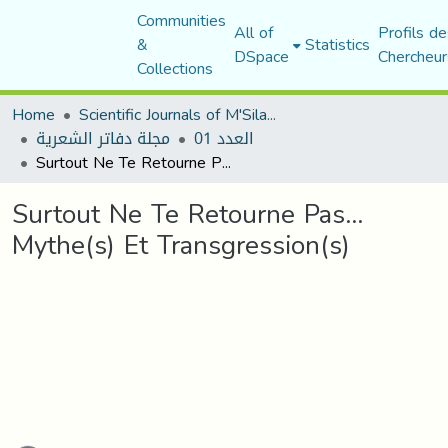
Communities
All of
Profils de
&
Statistics
DSpace
Chercheur
Collections
Home
Scientific Journals of M'Sila University
العدد 01
مجلة دفاتر الشعرية
Surtout Ne Te Retourne Pas… Mythe(s) Et Transgression(s)
Surtout Ne Te Retourne Pas…
Mythe(s) Et Transgression(s)