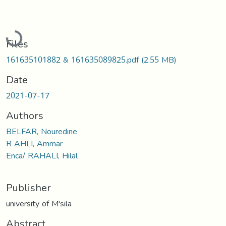
Loading...
Files
161635101882 & 161635089825.pdf
(2.55 MB)
Date
2021-07-17
Authors
BELFAR, Nouredine
R AHLI, Ammar
Enca/ RAHALI, Hilal
Publisher
university of M'sila
Abstract