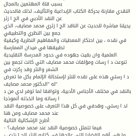
بسبب قلة المهتمين بالمجال
النقدي مقارنة بحركة الكتاب الإبداعية والتأليف، لذلك فالحديث
عن النقد الأدبي في الج ا زئر
يحيلنا مباشرة للحديث عن الناقد الج ا زئري محمد مصايف، الذي
جمع بين النظري والتطبيقي
في نقده ، بين احتكار المعطيات والمفاهيم النظرية وكيفية
تطبيقها في ميدان الممارسة
العلمية وان بقيت جهوده في حدود المدرسة التقليدية.
تنوعت د ا رسات ومؤلفات محمد مصايف التي كانت تجمع بين
الشعر والنثر وقد ركزت في
د ا رستي هذه على نقده للنثر لإستحالة الإلمام بكل ما تعرض
له "الدكتور محمد مصايف"
بالنقد في مختلف الأجناس الأدبية، وتوافقا لما توفر لدي من د
ا رساته وما اتخذته أنموذجا
لد ا رستي، وهدفي في كل هذا التعرف على خصوصية النقد
عند محمد مصايف ومن هنا
أطرح الإشكالية التالية:
- فيما تتمثل خصوصية النقد عند محمد مصايف؟.
- ما هي أهم القضايا التي عالجها في كتابه النثر الج ا زئري