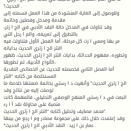
الحديث؟ .
وللوصول إلى الغاية المنشودة من هذا العمل قسمته إلى
مقدمة ومدخل وفصلين وخاتمة.
وقد تناولت في المدخل حالة النقد الأدبي في الج ا زئر،
بالتطرق إلى تعريفه، والم ا رحل التي
مر بها وممي ا زت كل مرحلة، أما الفصل الأول فتناولت فيه
النثر الج ا زئري الحديث بداياته
وتطوره، مفهوم الحداثة، بدايات النثر الج ا زئري الحديث، ظهور
الأنواع الأدبية، ثم تطورها،
أما الفصل الثاني فخصصته للحديث عن الخصائص النقدية
المستخلصة من كتابه "النثر
الج ا زئري الحديث" وأنهيت د ا رستي بخاتمة ضمنتها خلاصة ما
توصلت إليه من نتائج وقد
اتبعت في د ا رستي المنهج الوصفي التحليلي، فالمهمة كانت
منصبة على محاولة نقد آ ا رء
محمد مصايف وتحليل كتابه "النثر الج ا زئري الحديث".
وقد إعتمدت خلال ذلك على مجموعة مصادر وم ا رجع من بينها:
*عمار بن ا زيد : النقد الأدبي الج ا زئري الحديث .