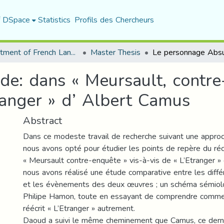
f DSpace
Statistics
Profils des Chercheurs
Department of French Language and Literature
Master Thesis
e: dans « Meursault, contre
ranger » d’ Albert Camus
Abstract
Dans ce modeste travail de recherche suivant une approche
nous avons opté pour étudier les points de repère du r
« Meursault contre-enquête » vis-à-vis de « L’Etranger »
nous avons réalisé une étude comparative entre les diff
et les évènements des deux œuvres ; un schéma sémiolo
Philipe Hamon, toute en essayant de comprendre comm
réécrit « L’Etranger » autrement.
Daoud a suivi le même cheminement que Camus, ce dern