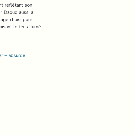
nt reflétant son
ur Daoud aussi a
age choisi pour
aisant le feu allumé
ger – absurde