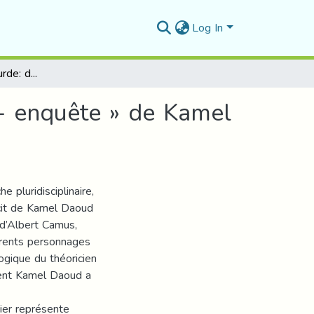
Log In
Le personnage Absurde: dans « Meursault, contre- enquête » de Kamel Daoud et dans « l’Etranger » d’ Albert Camus
- enquête » de Kamel
 pluridisciplinaire,
écit de Kamel Daoud
 d’Albert Camus,
érents personnages
gique du théoricien
ent Kamel Daoud a
ier représente