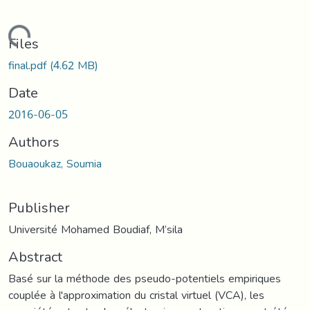
Loading...
Files
final.pdf
(4.62 MB)
Date
2016-06-05
Authors
Bouaoukaz, Soumia
Publisher
Université Mohamed Boudiaf, M’sila
Abstract
Basé sur la méthode des pseudo-potentiels empiriques
couplée à l'approximation du cristal virtuel (VCA), les