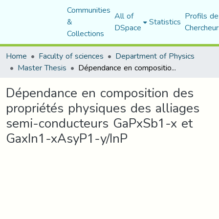
Communities
All of
Profils de
&
Statistics
DSpace
Chercheur
Collections
Home
Faculty of sciences
Department of Physics
Master Thesis
Dépendance en composition des propriétés physiques des alliages semi-conducteurs GaPxSb1-x et GaxIn1-xAsyP1-y/InP
Dépendance en composition des
propriétés physiques des alliages
semi-conducteurs GaPxSb1-x et
GaxIn1-xAsyP1-y/InP