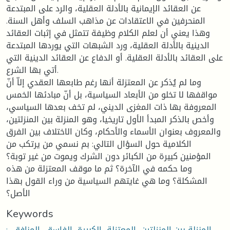
عن العقائد الإيمانية بالأدلة العقلية، والرد على المبتدعة
المنحرفين في الاعتقادات عن مذاهب السلف وأهل السنة.
وهذا يعني أن لعلم الكلام وظيفة تتمثل في إثبات العقائد
الدينية بالأدلة العقلية، ورد الشبهات التي يوردها المبتدعة
على العقائد بالأدلة العقلية. أو الدفاع عن العقائد الدينية التي
أتي بها الشرع.
وما لم يُذكر عن المعتزلة أنها رغم طابعها العقدي إلاّ أنّ
مواقفها لا تخلو من الأبعاد السياسية، بل أنّ مبادئها الخمس
المعروفة بها ذات المغزى الديني، لم تخف بعدها السياسي،
وأخص بالذكر المبدأ الأول تاريخيا، وهو المنزلة بين المنزلتين،
والمعروف بعنوان الأسماء والأحكام، وكان الاختلاف بين الفرق
الكلامية حول السؤال التالي: بم نسمي من يرتكب من
المؤمنين كبيرة من الكبائر دون الشرك ويموت من غير توبة؟
وما حكمه في الآخرة؟ ثم ما موقف المعتزلة من هذه
المشكلة؟ وما هي غايتهم السياسية من وراء القول بهذا
الأصل؟
Keywords
: المنزلة بين المنزلتين، المعتزلة، الكبيرة، الفاسق، المنافق،