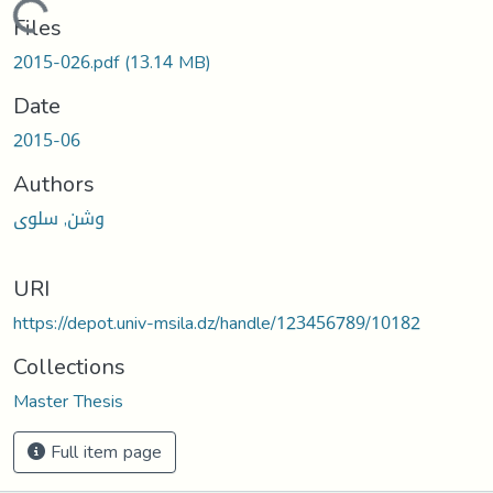
Loading...
Files
2015-026.pdf
(13.14 MB)
Date
2015-06
Authors
وشن, سلوى
URI
https://depot.univ-msila.dz/handle/123456789/10182
Collections
Master Thesis
Full item page