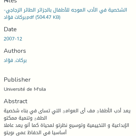
Loading...
Files
الشخصية في الأدب الموجه للأطفال بالجزائر الطائر الزجاجي-
(504.47 KB)
بركات فؤاد.pdf
Date
2007-12
Authors
بركات, فؤاد
Publisher
Université de M'sila
Abstract
يعد أدب الأطفاؿ مف أى العوامؿ التي تساى في بناء شخصية
الطفؿ وتنمية ممكتو
الإبداعية و التخييمية وتوسيع نظرتو لمحياة كما أنو يعد عاملا
أساسيا في الحفاظ عمى ىويتو