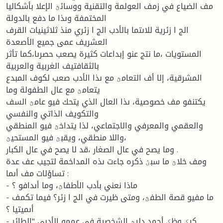
مف الضياع في زمف العولمة والتقنية ووسائؿ الإعلا بأشكاليا
المختمفة وىذا ما دفع بالدولة
الج ا زئرية للاىتما بالأدب الج ا زئري منذ ثلاثينيات القرف
العشريف عمى جميع الأصعدة
المستويات ،ما نتج عنو إبداعات كثيرة يصعب حصرىا،كما تأثر
بالثقافتيف الغربية والعربية
المشرقية، إلا أف التعامؿ مع ىذا الأدب صعب لكوف المبدع
يتعامؿ مع عال الطفولة وما
يكتنفو مف خصوصية، ىذا العال الذي يتحك فيو عامؿ السف
والتكويف الذاتي والنفسي
والعقمي والمعرفي والاجتماعي، لذا يتداخؿ فيو المنطقي
واللا منطقي، ويقبؿ فيو المستحيؿ،
وما يصح في عال الصغار ،قد لا يصح في عال الكبار .
ومف خلاؿ ما سبؽ ذكره جاءت ىذه المداخمة لتجيب عف عدة
تساؤلات مف أىما :
- ماذا نعني بأدب الأطفاؿ، وما أىدافو ؟
- ما مفيو قصة الطفؿ، ومتى ظيرت في الج ا زئر؟ فيما تكمف
أىميتيا ؟
- كيؼ وظؼ أحمد دليؿ الشخصية في عممو الأدبي "الطائر