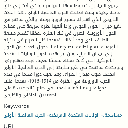
جميع الميادين، خصوصا منها السياسية والتي أدت إلى خلق
مرحلة جديدة بحيث اندلعت الحرب العالمية الأولى، هذا الحدث
التاريخي الذي اهتز له مسرح أوروبا برمته، والذي ساهم في
تغير ميزان القوى الدولي وإذا ألقينا نظرة سريعة على مصالح
الدول الأوروبية الكبرى في تلك الفترة يمكننا تفهم طبيعة
الخلاف الذي وجد آنذاك، فبعدما كان الصراع في دائرته
الأوروبية اتسع نطاقه ليصبح عالميا بدخول العديد من الدول
إلى ميدان الصراع، ومن بين هذه الدول الولايات المتحدة
الأمريكية التي كانت تسلك مسلكا معينا، وبعد ظهور رؤى
وتوجهات ساهمت في تغير نظرتها إلى الحرب العالمية الأولى
اتجهت صوب ميدان الصراع، وقد لعبت دورا مهما في هذه
الحرب الأوروبية في الفترة من 1914-1918، بعدما أعلنت
دخولها رسميا كما ساهمت في صنع نتائج عديدة على
الصعيدين الداخلي والخارجي.
Keywords
مساهمة،- الولايات المتحدة الأمريكية- الحرب العالمية الأولى
URI