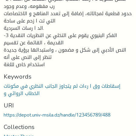
رب مفهومه، وعدم وجود
حدود قطعیة لمجالاته، إضافة إلى تعدد المناهج و الاختصاصات
التي تت ا زحم على ساحة
الد ا رسات السردیة.
-3 الفكر البنیوي یقوم على التخلي عن النظریات النقدیة
القدیمة ، القائمة عن تقسیم
النص الأدبي إلى شكل و مضمون ، واستبدالها برؤیة جدیدة
تنظر إلى النص على أنه
استخدام خاص لللغة
Keywords
إسقاطات وق ا رءات لم یتجاوز الجانب النظري في مكونات
الخطاب الروائي و
URI
https://depot.univ-msila.dz/handle/123456789/488
Collections