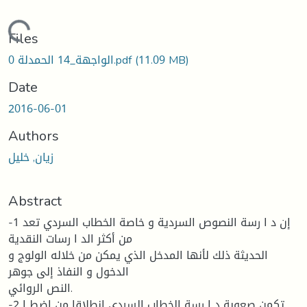
Loading...
Files
(11.09 MB)
0 الواجهة_14 الحمدلة.pdf
Date
2016-06-01
Authors
زيان, خليل
Abstract
-1 إن د ا رسة النصوص السردیة و خاصة الخطاب السردي تعد
من أكثر الد ا رسات النقدیة
الحدیثة ذلك لأنها المدخل الذي یمكن من خلاله الولوج و
الدخول و النفاذ إلى جوهر
النص الروائي.
-2 تكمن صعوبة د ا رسة الخطاب السردي انطلاقا من اضط ا