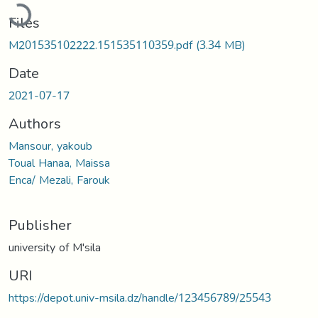
ading...
Files
M201535102222.151535110359.pdf
(3.34 MB)
Date
2021-07-17
Authors
Mansour, yakoub
Toual Hanaa, Maissa
Enca/ Mezali, Farouk
Publisher
university of M'sila
URI
https://depot.univ-msila.dz/handle/123456789/25543