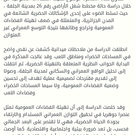
خلال دراسة حالة مخطط شغل الأراضي رقم 26 بمدينة الجلفة ،
حيث تسلط الضوء على إحدى الإشكالات الحضرية الشائعة في
المدن الجزائرية، والمتمثلة في ضعف تهيئة الفضاءات
العمومية وتراجع وظائفها نتيجة التوسع العمراني غير
المتوازن.
انطلقت الدراسة من ملاحظات ميدانية كشفت عن نقص واضح
في المساحات الخضراء ومناطق اللعب. وقد عالجت المذكرة في
البداية الجوانب النظرية المتعلقة بالتهيئة الحضرية، ثم انتقلت
إلى تحليل الواقع العمراني والسكاني لمدينة الجلفة، وصولا
إلى تقديم مقترحات تصميمية عملية تهدف إلى تحسين
وضعية الفضاءات العمومية، ولا سيما المساحات الخضراء
وفضاءات اللعب.
وقد خلصت الدراسة إلى أن تهيئة الفضاءات العمومية تمثل
عنصرا جوهريا في تحقيق التوازن العمراني المستدام والارتقاء
بجودة الحياة الحضرية، فهي لا تقتصر على البعد الجمالي
فحسب، بل تعد ضرورة بيئية واجتماعية واقتصادية. كما أوصت