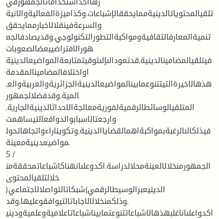
رهااحداستخداماتالجمهورفي
تلقيالمحتوياتالدينيةممايحققالإشباعات.وكذاميزةالفعاليةوالانية
والسرعةفينقلالاخبارممايحقق
تنميةالمعارفالثقافيةومواكبةالتطورالتكنولوجي,وقديصادفالجم
هورالافتراضيبعضالصعوبات
فيتلقيالمضامينالدينية,قدتعودالىإلىتوقيتمتابعةالمواضيعالدينية
اواختلافالمضامينالمقدمة
,هذهالاخيرةالتيتتنوعمابينالمواضيعالدينيةالجزائريةوالعربيةوالع
المية,وقدفضلالجمهور
المتلقيالوسائطالرقميةلفوريةمعالجةالاحداثالدينيةالجارية,
وارجعتالاسبابوالدوافعالتيساهمت
فيذلكالىالرغبةبمواكبةاهمالقضاياالدينية,وتكويناراءواتجاهاتحول
مواضيعدينيةمعينة.
5 /
الجمهورمنخلالالعينةمحلالدراسة,اكدوعلىانهناكاشباعاتمحققةمن
خلالتلقيالمحتوى
الدينيعبرالوسيطالرقمي)شبكاتالتواصلالاجتماعي(
,وذلكمنخلالالاجاباتالتيوافقوعليها,وقد
اكدواعلىاناغلبهذهالاشباعاتتنوعتمابيناشباعاتاعلاميةوعلميةوديني