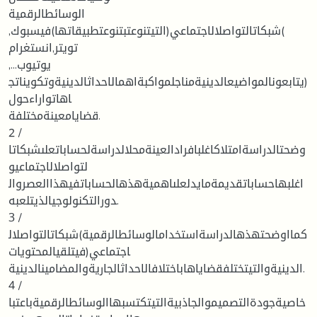
الوسائطالرقمية
)شبكاتالتواصلالاجتماعي(التيتنوعتبتنوعتطبيقاتها)فيسبوك,
تويتر,انستغرام
,يوتيوب...
(يتابعونالمواضيعالدينيةمناجلمواكبةاهمالاحداثالدينيةوتكويناتج
اهاتواراءحول
قضايامعينةمختلفة.
2 /
وضحتالدراسةامتلاكاغلبافرادالعينةمحلالدراسةلحساباتعلىشبكاتا
لتواصلالاجتماعيو
اغلبهاحساباتقديمةمايدلعلىاهميةهذهالحساباتفيهذاالعصروال
دورالتكنولوجيالذيتلعبه.
3 /
كمااوضحتهذهالدراسةاستخدامالوسائطالرقمية)شبكاتالتواصلال
اجتماعي(فيتلقيالمحتويات
الدينيةوالتيتختلفقضاياهاباختلافالاحداثالجاريةوالمضامينالدينية.
4 /
خاصيةجودةالتصميموالجاذبيةالتيتكتسبهاالوسائطالرقميةباعتبا