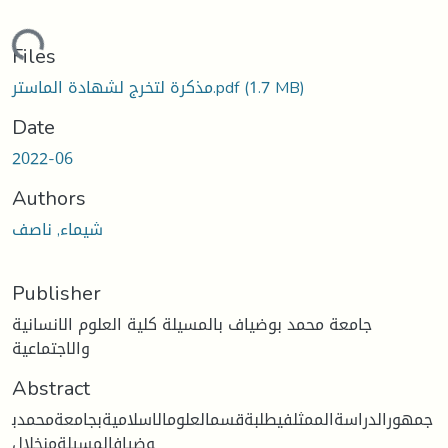
ading...
Files
(1.7 MB)
مذكرة لتخرج لشهادة الماستر.pdf
Date
2022-06
Authors
شيماء, ناصف
Publisher
جامعة محمد بوضياف بالمسيلة كلية العلوم الانسانية
والاجتماعية
Abstract
جمهورالدراسةالممثلفيطلبةقسمالعلومالاسلاميةبجامعةمحمدب
وضيافالمسيلةمنخلال