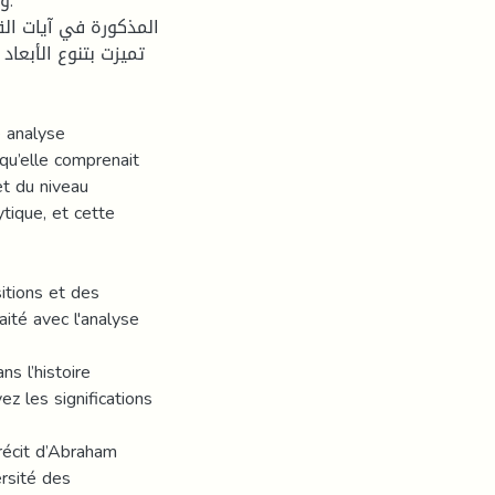
و.
تميزت بتنوع الأبعاد 
e analyse
qu’elle comprenait
et du niveau
ytique, et cette
itions et des
aité avec l'analyse
ns l’histoire
ez les significations
récit d’Abraham
rsité des