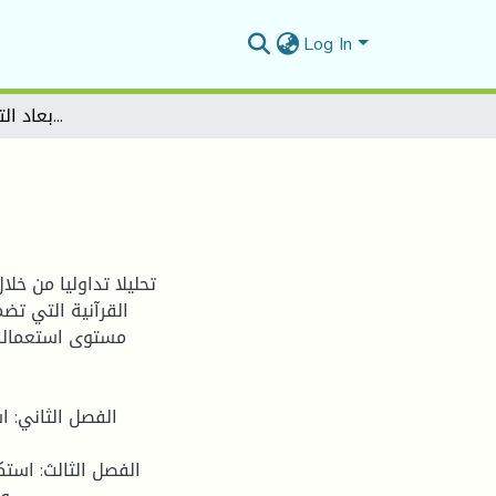
Log In
الأبعاد التداولية لقصة إبراهيم  في القرآن الكريم
القرآنية التي تض
مستوى استعمالها
الفصل الثاني: ا
الفصل الثالث: است