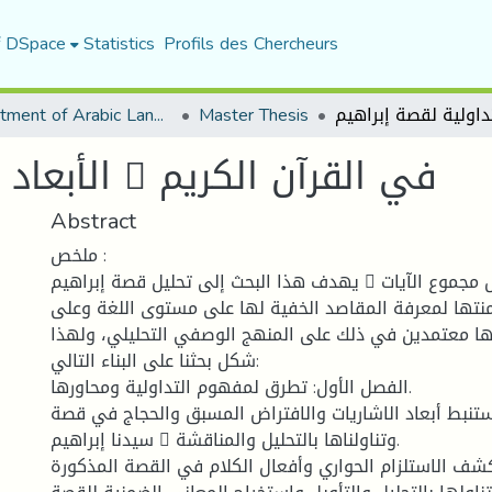
f DSpace
Statistics
Profils des Chercheurs
Department of Arabic Language and Literature
Master Thesis
الأبعاد التداولية لقصة إبراهيم  في القرآن الكريم
Abstract
ملخص :
يهدف هذا البحث إلى تحليل قصة إبراهيم  تحليلا تداوليا من خلال مجموع الآيات
منتها لمعرفة المقاصد الخفية لها على مستوى اللغة وعلى
 معتمدين في ذلك على المنهج الوصفي التحليلي، ولهذا
شكل بحثنا على البناء التالي:
الفصل الأول: تطرق لمفهوم التداولية ومحاورها.
ستنبط أبعاد الاشاريات والافتراض المسبق والحجاج في قصة
سيدنا إبراهيم  وتناولناها بالتحليل والمناقشة.
كشف الاستلزام الحواري وأفعال الكلام في القصة المذكورة