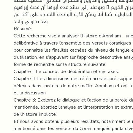
تناولها بالتحليل والتأويل واستخراج المعاني الضمنية للقصة
وتوصلنا إلى نتائج عدة أبرزها أن قصة إبراهيم  المذكورة في آيات القرآن الكريم
التداولية، كما أنه يمكن للآية الواحدة الاحتواء على أكثر من
بعد تداولي واحد.
Résumé:
Cette recherche vise à analyser l’histoire d’Abraham - un
délibérative à travers l’ensemble des versets coraniques 
pour connaître les finalités cachées du niveau de langue 
d’utilisation, en s’appuyant sur l’approche descriptive anal
forme de recherche sur la structure suivante:
Chapitre I: Le concept de délibération et ses axes.
Chapitre II: Les dimensions des références et pré-suppos
pèlerins dans l'histoire de notre maître Abraham et ont tr
et la discussion.
Chapitre 3: Explorez le dialogue et l’action de la parole da
mentionnée, abordez l’analyse et l’interprétation et extray
de l’histoire implicite.
Et nous avons obtenu plusieurs résultats, notamment le 
mentionné dans les versets du Coran marqués par la dive