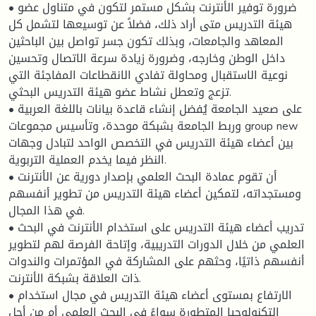
• ضرورة توفير الأنترنت بشكل مستمر لتكون في متناول عضو
هيئة التدريس متى أراد ذلك، فضلاً عن توسيعها لتشمل كل
المعاهد والجامعات، وبذلك تكون جسر تواصل بين الباحثين
داخل الوطن وخارجه، وضرورة زيادة سرعة الاتصال وتحسين
نوعية الاستقبال ومحاولة تفادي الانقطاعات المفاجئة التي
تزعج وتعطل نشاط عضو هيئة التدريس البحثي.
• على صعيد الجامعة يُفضل إنشاء قاعدة بيانات باللغة العربية
وربط الجامعة بشبكة موحدة، وتأسيس مجموعات group new
بين أعضاء هيئة التدريس في التخصص الواحد لتبادل وجهات
النظر فيما يخدم العملية التربوية.
• أن تقوم عمادة البحث العلمي بإصدار دورية عن الأنترنت
ومستجداته، لتمكين أعضاء هيئة التدريس من تطوير أنفسهم
في هذا المجال.
• تدريب أعضاء هيئة التدريس على استخدام الأنترنت في البحث
العلمي من خلال الدورات التدريبية، وإتاحة الفرصة لهم لتطوير
أنفسهم ذاتيًا، وحثهم على المشاركة في المؤتمرات والندوات
ذات العلاقة بشبكة الأنترنت.
• الارتفاع بمستوى أعضاء هيئة التدريس في مجال استخدام
التكنولوجيا المتطورة سواءً في البحث العلمي أم من أجل