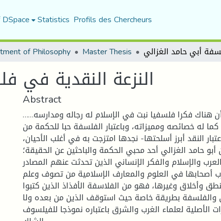
f DSpace
Statistics
Profils des Chercheurs
tment of Philosophy
Master Thesis
النزعة النقدية في فل
Abstract
……مما لا شك فيه أن هناك فكرا فلسفيا نبت في الإسلام له رجاله ومدارسه
كما له خصائصه ومميزاته، وباعتبار الفلسفة حبا للحكمة من
عتبار النقد أبرز أسلحتها- نجدها امتزجت به في أغلب الأحيان،
أبو حامد الغزالي أحد محبي الحكمة والباحثين عن الحقيقة؛
العرب والإسلام والفكر الإنساني الذين تحدثت عنهم المصادر
 أصحابها في العلوم والمعارف الإسلامية من تصوف وعلم
ق وأخلاق وغيرها، فهو من الفلاسفة الأفذاذ الذين كتبوا
 والفلسفة بطريقة خاصة حيث استوقف الذين من بعده ولا
ات الأصلية لعلماء الغرب والشرق باعتباره نموذجا للفيلسوف