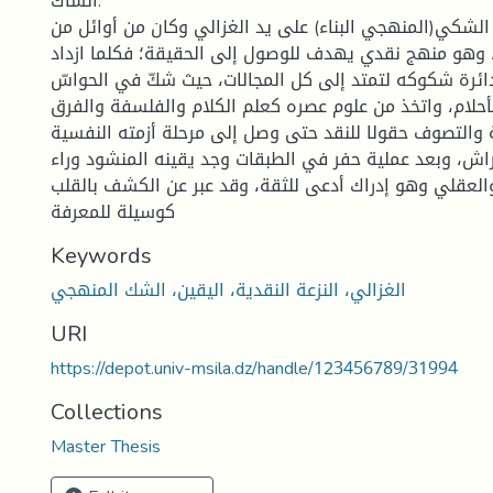
الشاك.
لشكي(المنهجي البناء) على يد الغزالي وكان من أوائل من
وهو منهج نقدي يهدف للوصول إلى الحقيقة؛ فكلما ازداد
دائرة شكوكه لتمتد إلى كل المجالات، حيث شكّ في الحواسّ
أحلام، واتخذ من علوم عصره كعلم الكلام والفلسفة والفرق
ة والتصوف حقولا للنقد حتى وصل إلى مرحلة أزمته النفسية
راش، وبعد عملية حفر في الطبقات وجد يقينه المنشود وراء
العقلي وهو إدراك أدعى للثقة، وقد عبر عن الكشف بالقلب
كوسيلة للمعرفة
Keywords
الغزالي، النزعة النقدية، اليقين، الشك المنهجي
URI
https://depot.univ-msila.dz/handle/123456789/31994
Collections
Master Thesis